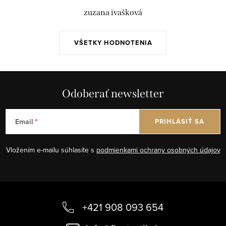
zuzana ivašková
VŠETKY HODNOTENIA
Odoberať newsletter
Email
PRIHLÁSIŤ SA
Vložením e-mailu súhlasíte s
podmienkami ochrany osobných údajov
Z
á
+421 908 093 654
p