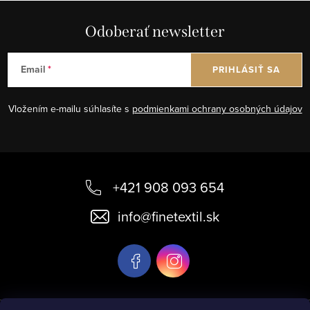
Odoberať newsletter
Email
PRIHLÁSIŤ SA
Vložením e-mailu súhlasíte s
podmienkami ochrany osobných údajov
Z
á
+421 908 093 654
p
info
@
finetextil.sk
ä
t
i
e