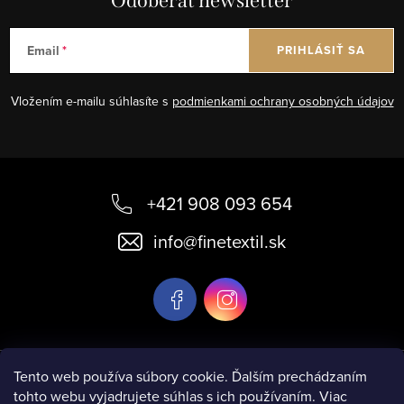
Odoberať newsletter
Email
PRIHLÁSIŤ SA
Vložením e-mailu súhlasíte s
podmienkami ochrany osobných údajov
Z
á
+421 908 093 654
p
info
@
finetextil.sk
ä
t
i
e
Informácie pre vás
Tento web používa súbory cookie. Ďalším prechádzaním
tohto webu vyjadrujete súhlas s ich používaním. Viac