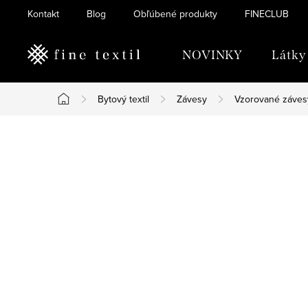
Prejsť
Kontakt
Blog
Obľúbené produkty
FINECLUB
na
obsah
NOVINKY
Látky
Bytový textil
Závesy
Vzorované záves
Domov