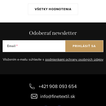
VŠETKY HODNOTENIA
Odoberať newsletter
Email
PRIHLÁSIŤ SA
Vložením e-mailu súhlasíte s
podmienkami ochrany osobných údajov
Z
á
+421 908 093 654
p
info
@
finetextil.sk
ä