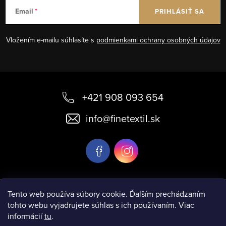
Email
PRIHLÁSIŤ SA
Vložením e-mailu súhlasíte s
podmienkami ochrany osobných údajov
Z
á
+421 908 093 654
p
info
@
finetextil.sk
ä
t
i
e
Informácie pre vás
Tento web používa súbory cookie. Ďalším prechádzaním
tohto webu vyjadrujete súhlas s ich používaním. Viac
informácií
tu
.