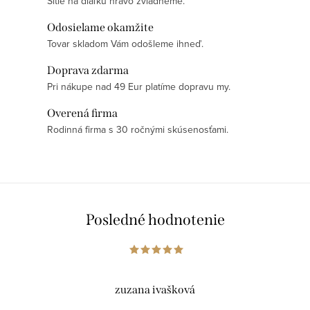
Šitie na diaľku hravo zvládneme.
Odosielame okamžite
Tovar skladom Vám odošleme ihneď.
Doprava zdarma
Pri nákupe nad 49 Eur platíme dopravu my.
Overená firma
Rodinná firma s 30 ročnými skúsenosťami.
Posledné hodnotenie
zuzana ivašková