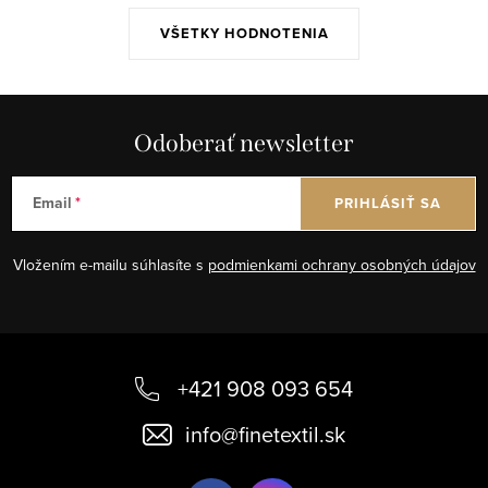
VŠETKY HODNOTENIA
Odoberať newsletter
Email
PRIHLÁSIŤ SA
Vložením e-mailu súhlasíte s
podmienkami ochrany osobných údajov
Z
á
+421 908 093 654
p
info
@
finetextil.sk
ä