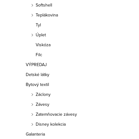
a
Softshell
n
Teplákovina
e
Tyl
Úplet
l
Viskóza
Filc
VÝPREDAJ
Detské látky
Bytový textil
Záclony
Závesy
Zatemňovacie závesy
Disney kolekcia
Galanteria