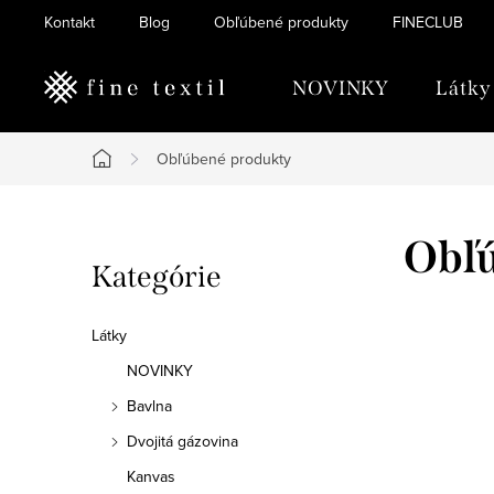
Prejsť
Kontakt
Blog
Obľúbené produkty
FINECLUB
na
obsah
NOVINKY
Látky
Obľúbené produkty
Domov
B
Obľ
Preskočiť
Kategórie
o
kategórie
č
Látky
n
NOVINKY
Bavlna
ý
Dvojitá gázovina
p
Kanvas