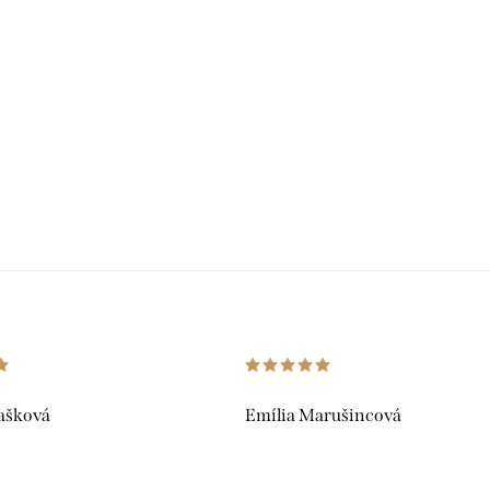
ašková
Emília Marušincová