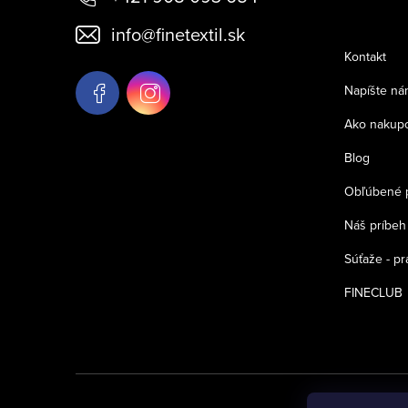
p
info
@
finetextil.sk
ä
Kontakt
t
Napíšte ná
i
Ako nakup
e
Blog
Obľúbené 
Náš príbeh
Súťaže - pr
FINECLUB