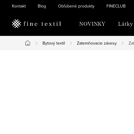
Prejsť
Kontakt
Blog
Obľúbené produkty
FINECLUB
na
obsah
NOVINKY
Látky
Bytový textil
Zatemňovacie závesy
Za
Domov