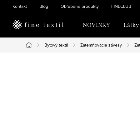
Prejsť
Kontakt
Blog
Obľúbené produkty
FINECLUB
na
obsah
NOVINKY
Látky
Bytový textil
Zatemňovacie závesy
Za
Domov