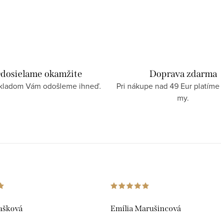
dosielame okamžite
Doprava zdarma
skladom Vám odošleme ihneď.
Pri nákupe nad 49 Eur platíme
my.
ašková
Emília Marušincová