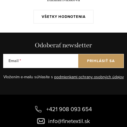
VŠETKY HODNOTENIA
Odoberať newsletter
Email
PRIHLÁSIŤ SA
Vložením e-mailu súhlasíte s
podmienkami ochrany osobných údajov
Z
á
+421 908 093 654
p
info
@
finetextil.sk