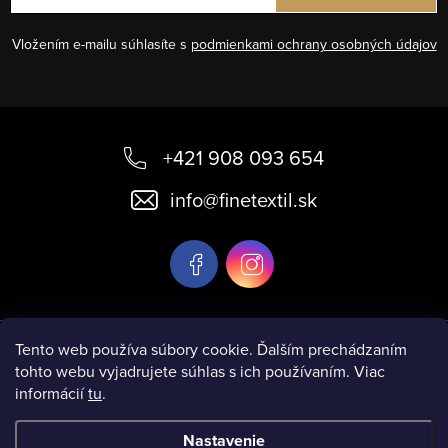
Vložením e-mailu súhlasíte s
podmienkami ochrany osobných údajov
Z
á
+421 908 093 654
p
info
@
finetextil.sk
ä
t
i
e
Informácie pre vás
Tento web používa súbory cookie. Ďalším prechádzaním
tohto webu vyjadrujete súhlas s ich používaním. Viac
informácií
tu
.
Nastavenie