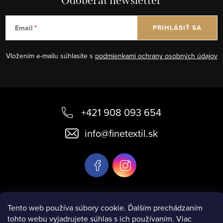
Odoberať newsletter
Email
PRIHLÁSIŤ SA
Vložením e-mailu súhlasíte s
podmienkami ochrany osobných údajov
Z
á
+421 908 093 654
p
info
@
finetextil.sk
ä
t
i
e
Informácie pre vás
Tento web používa súbory cookie. Ďalším prechádzaním
tohto webu vyjadrujete súhlas s ich používaním. Viac