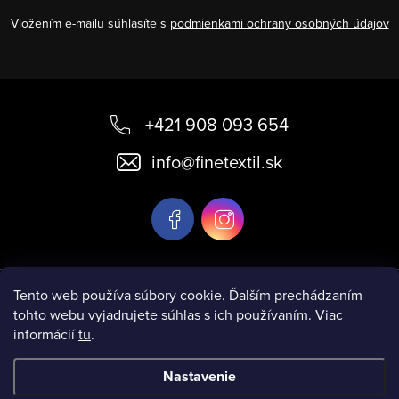
Vložením e-mailu súhlasíte s
podmienkami ochrany osobných údajov
Z
á
+421 908 093 654
p
info
@
finetextil.sk
ä
t
i
e
Informácie pre vás
Tento web používa súbory cookie. Ďalším prechádzaním
tohto webu vyjadrujete súhlas s ich používaním. Viac
informácií
tu
.
Nastavenie