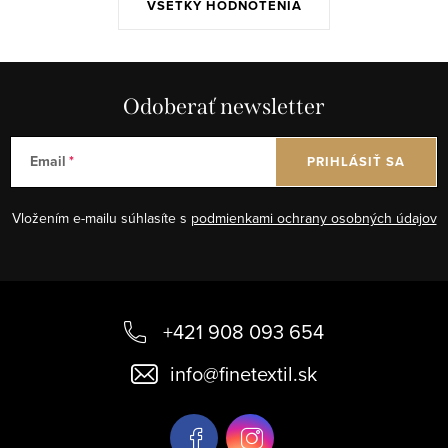
VŠETKY HODNOTENIA
Odoberať newsletter
Email
PRIHLÁSIŤ SA
Vložením e-mailu súhlasíte s
podmienkami ochrany osobných údajov
Z
á
+421 908 093 654
p
info
@
finetextil.sk
ä
t