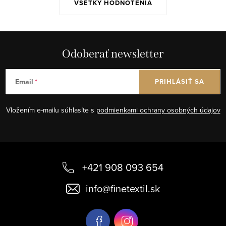
VŠETKY HODNOTENIA
Odoberať newsletter
Email
PRIHLÁSIŤ SA
Vložením e-mailu súhlasíte s
podmienkami ochrany osobných údajov
Z
á
+421 908 093 654
p
info
@
finetextil.sk
ä
t