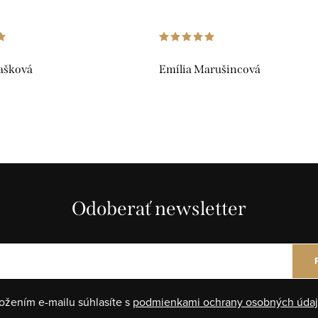
ašková
Emília Marušincová
Odoberať newsletter
ožením e-mailu súhlasíte s
podmienkami ochrany osobných úda