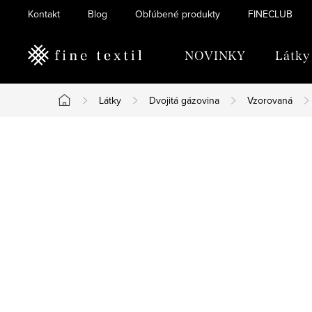
Prejsť
Kontakt
Blog
Obľúbené produkty
FINECLUB
na
obsah
NOVINKY
Látky
Látky
Dvojitá gázovina
Vzorovaná
Domov