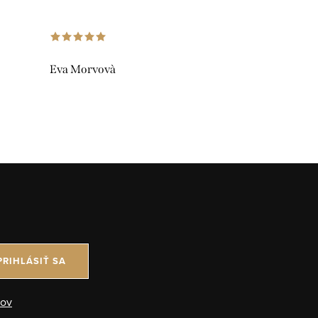
Eva Morvovà
PRIHLÁSIŤ SA
jov