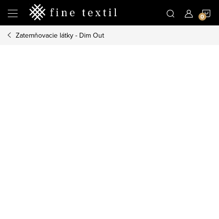
Prejsť
N
na
obsah
Zatemňovacie látky - Dim Out
K