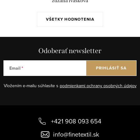
zuzana ivašková
VŠETKY HODNOTENIA
Odoberať newsletter
Email
PRIHLÁSIŤ SA
Vložením e-mailu súhlasíte s
podmienkami ochrany osobných údajov
Z
á
+421 908 093 654
p
info
@
finetextil.sk