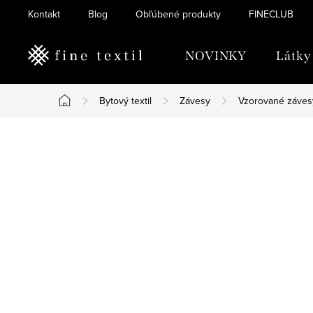
Prejsť
Kontakt
Blog
Obľúbené produkty
FINECLUB
na
obsah
NOVINKY
Látky
Bytový textil
Závesy
Vzorované záves
Domov