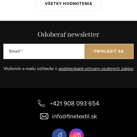
VŠETKY HODNOTENIA
Odoberať newsletter
Email
PRIHLÁSIŤ SA
Vložením e-mailu súhlasíte s
podmienkami ochrany osobných údajov
Z
á
+421 908 093 654
p
info
@
finetextil.sk
ä
t