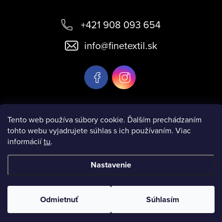
Z
á
+421 908 093 654
p
info
@
finetextil.sk
ä
t
i
e
Informácie pre vás
Tento web používa súbory cookie. Ďalším prechádzaním
tohto webu vyjadrujete súhlas s ich používaním. Viac
informácií
tu
.
Nastavenie
Copyright 2026
www.finetextil.sk
. Všetky práva vyhradené.
Odmietnuť
Súhlasím
Vytvoril Shoptet
& Verteco.sk