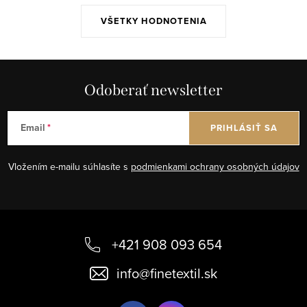
VŠETKY HODNOTENIA
Odoberať newsletter
Email
PRIHLÁSIŤ SA
Vložením e-mailu súhlasíte s
podmienkami ochrany osobných údajov
Z
á
+421 908 093 654
p
info
@
finetextil.sk
ä