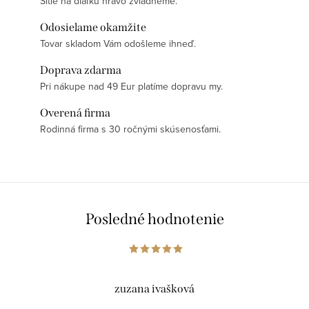
Šitie na diaľku hravo zvládneme.
Odosielame okamžite
Tovar skladom Vám odošleme ihneď.
Doprava zdarma
Pri nákupe nad 49 Eur platíme dopravu my.
Overená firma
Rodinná firma s 30 ročnými skúsenosťami.
Posledné hodnotenie
zuzana ivašková