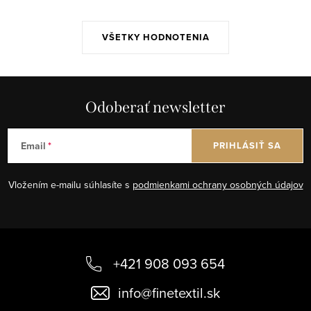
VŠETKY HODNOTENIA
Odoberať newsletter
Email
PRIHLÁSIŤ SA
Vložením e-mailu súhlasíte s
podmienkami ochrany osobných údajov
Z
á
+421 908 093 654
p
info
@
finetextil.sk
ä