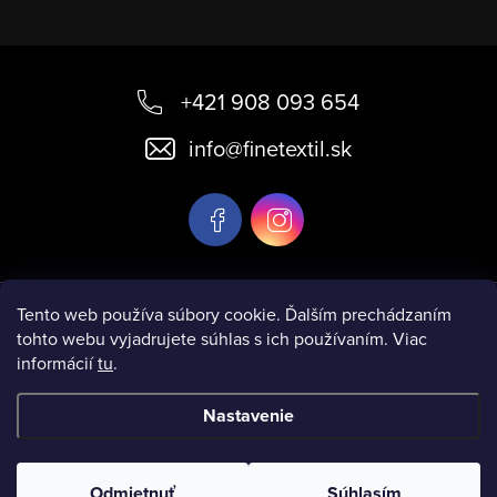
Z
á
+421 908 093 654
p
info
@
finetextil.sk
ä
t
i
e
Informácie pre vás
Tento web používa súbory cookie. Ďalším prechádzaním
tohto webu vyjadrujete súhlas s ich používaním. Viac
informácií
tu
.
Nastavenie
Copyright 2026
www.finetextil.sk
. Všetky práva vyhradené.
Odmietnuť
Súhlasím