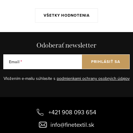
VŠETKY HODNOTENIA
Odoberať newsletter
Email
PRIHLÁSIŤ SA
Vložením e-mailu súhlasíte s
podmienkami ochrany osobných údajov
Z
á
+421 908 093 654
p
info
@
finetextil.sk
ä