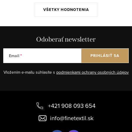
VŠETKY HODNOTENIA
Odoberať newsletter
Email
PRIHLÁSIŤ SA
Vložením e-mailu súhlasíte s
podmienkami ochrany osobných údajov
Z
á
+421 908 093 654
p
info
@
finetextil.sk
ä