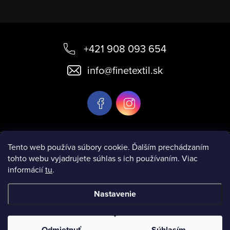
Z
á
+421 908 093 654
p
info
@
finetextil.sk
ä
t
i
e
Informácie pre vás
Tento web používa súbory cookie. Ďalším prechádzaním
tohto webu vyjadrujete súhlas s ich používaním. Viac
informácií
tu
.
Nastavenie
Copyright 2026
www.finetextil.sk
. Všetky práva vyhradené.
Odmietnuť
Súhlasím