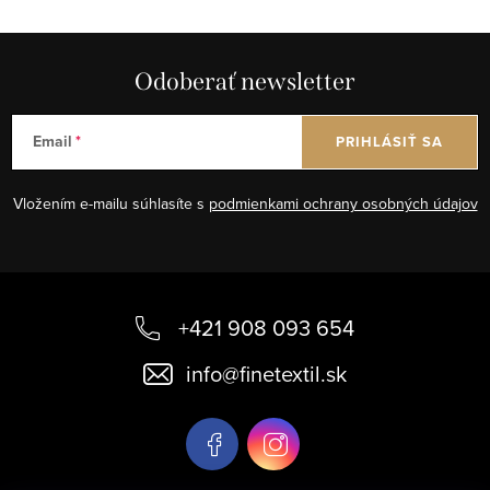
Odoberať newsletter
Email
PRIHLÁSIŤ SA
Vložením e-mailu súhlasíte s
podmienkami ochrany osobných údajov
Z
á
+421 908 093 654
p
info
@
finetextil.sk
ä
t
i