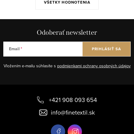
VŠETKY HODNOTENIA
Odoberať newsletter
Email
PRIHLÁSIŤ SA
Vložením e-mailu súhlasíte s
podmienkami ochrany osobných údajov
Z
á
+421 908 093 654
p
info
@
finetextil.sk
ä
t