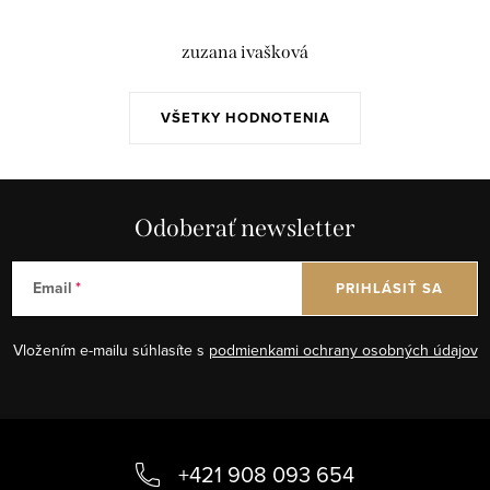
zuzana ivašková
VŠETKY HODNOTENIA
Odoberať newsletter
Email
PRIHLÁSIŤ SA
Vložením e-mailu súhlasíte s
podmienkami ochrany osobných údajov
Z
á
+421 908 093 654