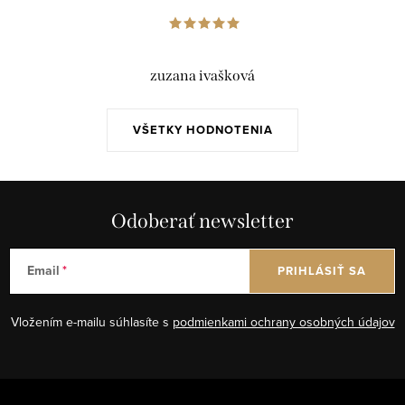
zuzana ivašková
VŠETKY HODNOTENIA
Odoberať newsletter
Email
PRIHLÁSIŤ SA
Vložením e-mailu súhlasíte s
podmienkami ochrany osobných údajov
Z