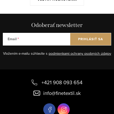
Odoberať newsletter
Email
PRIHLÁSIŤ SA
Vložením e-mailu súhlasíte s
podmienkami ochrany osobných údajov
Z
á
+421 908 093 654
p
info
@
finetextil.sk
ä
t