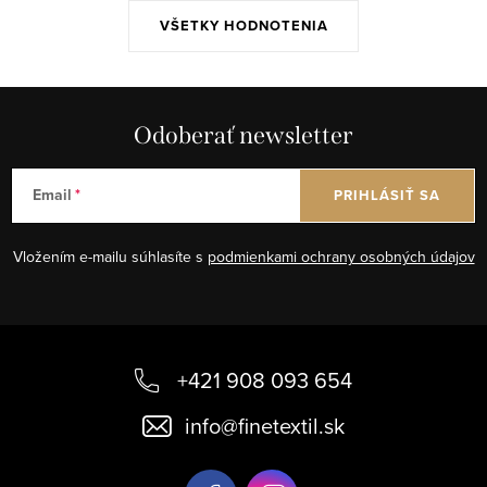
VŠETKY HODNOTENIA
Odoberať newsletter
Email
PRIHLÁSIŤ SA
Vložením e-mailu súhlasíte s
podmienkami ochrany osobných údajov
Z
á
+421 908 093 654
p
info
@
finetextil.sk
ä
t