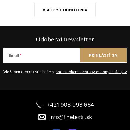
VŠETKY HODNOTENIA
Odoberať newsletter
Email
PRIHLÁSIŤ SA
Vložením e-mailu súhlasíte s
podmienkami ochrany osobných údajov
Z
á
+421 908 093 654
p
info
@
finetextil.sk
ä