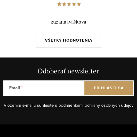
zuzana ivašková
VŠETKY HODNOTENIA
Odoberať newsletter
Email
PRIHLÁSIŤ SA
Vložením e-mailu súhlasíte s
podmienkami ochrany osobných údajov
Z