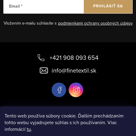
Email
PRIHLÁSIŤ SA
Vložením e-mailu súhlasíte s
podmienkami ochrany osobných údajov
Z
á
+421 908 093 654
p
info
@
finetextil.sk
ä
t
i
e
Informácie pre vás
Tento web používa súbory cookie. Ďalším prechádzaním
tohto webu vyjadrujete súhlas s ich používaním. Viac
informácií
tu
.