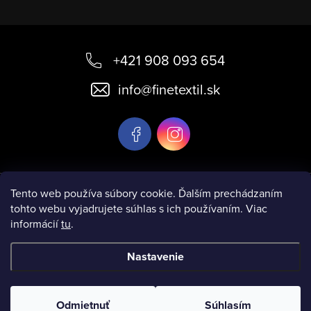
Z
á
+421 908 093 654
p
info
@
finetextil.sk
ä
t
i
e
Informácie pre vás
Tento web používa súbory cookie. Ďalším prechádzaním
tohto webu vyjadrujete súhlas s ich používaním. Viac
informácií
tu
.
Nastavenie
Copyright 2026
www.finetextil.sk
. Všetky práva vyhradené.
Odmietnuť
Súhlasím