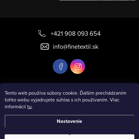
Z
á
+421 908 093 654
p
info
@
finetextil.sk
ä
t
i
e
Informácie pre vás
Tento web používa súbory cookie. Ďalším prechádzaním
tohto webu vyjadrujete súhlas s ich používaním. Viac
informácií
tu
.
Nastavenie
Copyright 2026
www.finetextil.sk
. Všetky práva vyhradené.