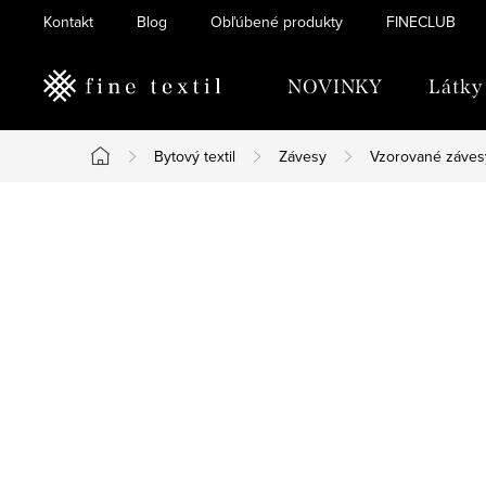
Prejsť
Kontakt
Blog
Obľúbené produkty
FINECLUB
na
obsah
NOVINKY
Látky
Bytový textil
Závesy
Vzorované záves
Domov