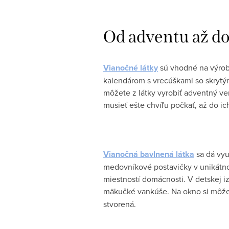
Od adventu až do
Vianočné látky
sú vhodné na výrob
kalendárom s vrecúškami so skrytý
môžete z látky vyrobiť adventný v
musieť ešte chvíľu počkať, až do i
Vianočná bavlnená látka
sa dá vyu
medovníkové postavičky v unikátno
miestností domácnosti. V detskej iz
mäkučké vankúše. Na okno si môžet
stvorená.