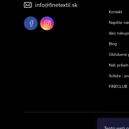
info
@
finetextil.sk
ä
Kontakt
t
Napíšte ná
i
Ako nakup
e
Blog
Obľúbené 
Náš príbeh
Súťaže - pr
FINECLUB
Tento web p