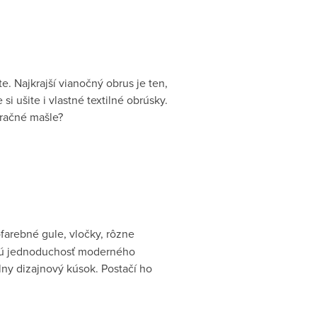
e. Najkrajší vianočný obrus je ten,
i ušite i vlastné textilné obrúsky.
oračné mašle?
ofarebné gule, vločky, rôzne
rujú jednoduchosť moderného
lny dizajnový kúsok. Postačí ho