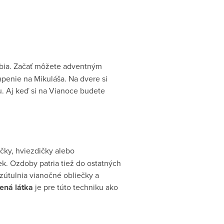
obia. Začať môžete adventným
penie na Mikuláša. Na dvere si
. Aj keď si na Vianoce budete
ičky, hviezdičky alebo
k. Ozdoby patria tiež do ostatných
 zútulnia vianočné obliečky a
ená látka
je pre túto techniku ako