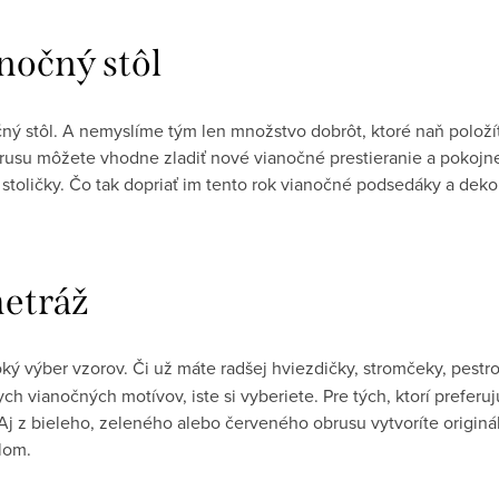
nočný stôl
čný stôl. A nemyslíme tým len množstvo dobrôt, ktoré naň položít
brusu môžete vhodne zladiť nové vianočné prestieranie a pokojne s
 stoličky. Čo tak dopriať im tento rok vianočné podsedáky a dek
metráž
ký výber vzorov. Či už máte radšej hviezdičky, stromčeky, pestr
ch vianočných motívov, iste si vyberiete. Pre tých, ktorí prefe
. Aj z bieleho, zeleného alebo červeného obrusu vytvoríte originá
lom.