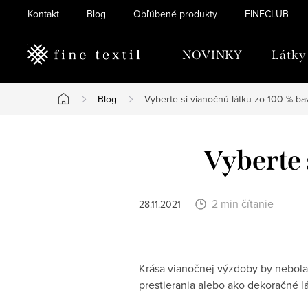
Prejsť
Kontakt
Blog
Obľúbené produkty
FINECLUB
na
obsah
NOVINKY
Látky
Blog
Vyberte si vianočnú látku zo 100 % ba
Domov
Vyberte 
2 min čítanie
28.11.2021
Krása vianočnej výzdoby by nebola 
prestierania alebo ako dekoračné lá