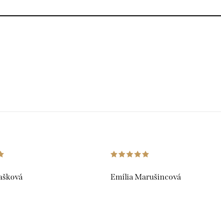
ašková
Emília Marušincová