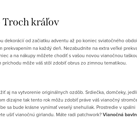
 Troch kráľov
u dekorácií od začiatku adventu až po koniec sviatočného obd
m prekvapením na každý deň. Nezabudnite na extra veľké prekva
eniec a na nákupy môžete chodiť s vašou novou vianočnou taškou
ch príchodu môže váš stôl zdobiť obrus zo zimnou tematikou.
žiť aj na vytvorenie originálnych ozdôb. Srdiečka, domčeky, jedl
m dizajne tak tento rok môžu zdobiť práve váš vianočný stromče
be sa bude krásne vynímať veselý snehuliak. Prostredie v spálni
e ušiť vianočnú girlandu. Máte radi patchwork?
Vianočná bavln