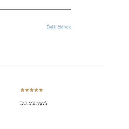
Ďalší článok
Eva Morvovà