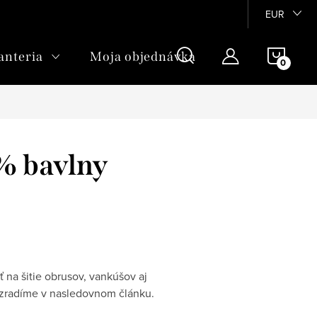
EUR
NÁKU
anteria
Moja objednávka
KOŠÍ
 % bavlny
 na šitie obrusov, vankúšov aj
prezradíme v nasledovnom článku.