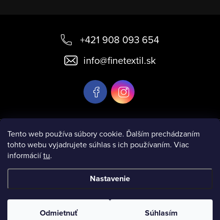
Z
á
+421 908 093 654
p
info
@
finetextil.sk
ä
t
i
e
Informácie pre vás
Tento web používa súbory cookie. Ďalším prechádzaním
tohto webu vyjadrujete súhlas s ich používaním. Viac
informácií
tu
.
Nastavenie
Copyright 2026
www.finetextil.sk
. Všetky práva vyhradené.
Odmietnuť
Súhlasím
Vytvoril Shoptet
& Verteco.sk