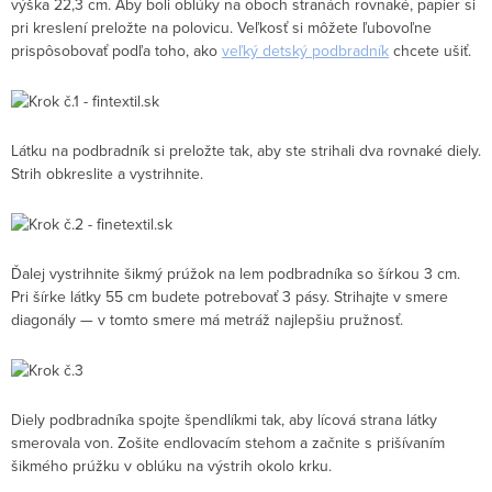
výška 22,3 cm. Aby boli oblúky na oboch stranách rovnaké, papier si
pri kreslení preložte na polovicu. Veľkosť si môžete ľubovoľne
prispôsobovať podľa toho, ako
veľký detský podbradník
chcete ušiť.
Látku na podbradník si preložte tak, aby ste strihali dva rovnaké diely.
Strih obkreslite a vystrihnite.
Ďalej vystrihnite šikmý prúžok na lem podbradníka so šírkou 3 cm.
Pri šírke látky 55 cm budete potrebovať 3 pásy. Strihajte v smere
diagonály — v tomto smere má metráž najlepšiu pružnosť.
Diely podbradníka spojte špendlíkmi tak, aby lícová strana látky
smerovala von. Zošite endlovacím stehom a začnite s prišívaním
šikmého prúžku v oblúku na výstrih okolo krku.