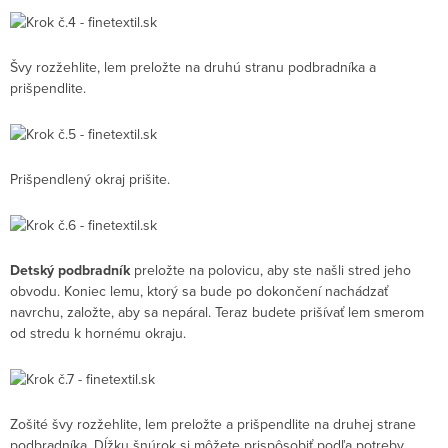
Švy rozžehlite, lem preložte na druhú stranu podbradníka a
prišpendlite.
Prišpendlený okraj prišite.
Detský podbradník
preložte na polovicu, aby ste našli stred jeho
obvodu. Koniec lemu, ktorý sa bude po dokončení nachádzať
navrchu, založte, aby sa nepáral. Teraz budete prišívať lem smerom
od stredu k hornému okraju.
Zošité švy rozžehlite, lem preložte a prišpendlite na druhej strane
podbradníka. Dĺžku šnúrok si môžete prispôsobiť podľa potreby.