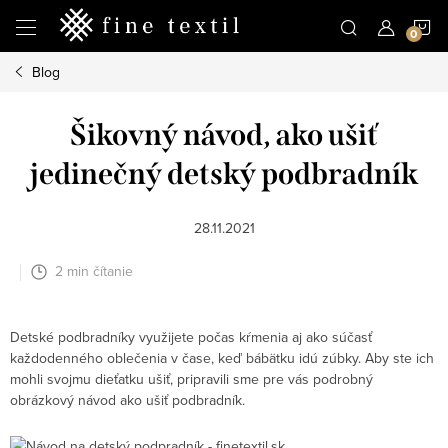
Prejsť
N
na
obsah
Blog
K
Šikovný návod, ako ušiť
jedinečný detský podbradník
28.11.2021
2 min čítanie
Detské podbradníky využijete počas kŕmenia aj ako súčasť
každodenného oblečenia v čase, keď bábätku idú zúbky. Aby ste ich
mohli svojmu dieťatku ušiť, pripravili sme pre vás podrobný
obrázkový návod ako ušiť podbradník.