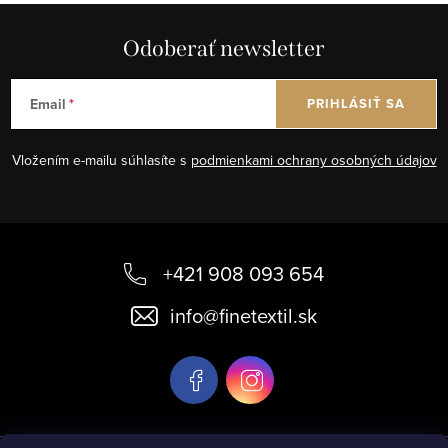
Odoberať newsletter
Email
PRIHLÁSIŤ SA
Vložením e-mailu súhlasíte s
podmienkami ochrany osobných údajov
Z
á
+421 908 093 654
p
info
@
finetextil.sk
ä
t
i
e