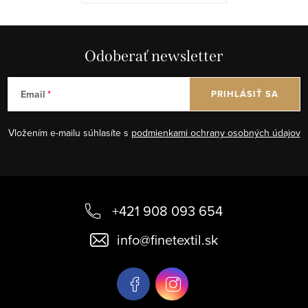
Odoberať newsletter
Email
PRIHLÁSIŤ SA
Vložením e-mailu súhlasíte s
podmienkami ochrany osobných údajov
Z
á
+421 908 093 654
p
info
@
finetextil.sk
ä
t
i