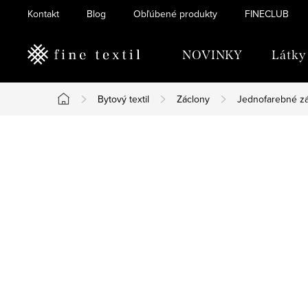
Prejsť
Kontakt
Blog
Obľúbené produkty
FINECLUB
na
obsah
NOVINKY
Látky
Bytový textil
Záclony
Jednofarebné z
Domov