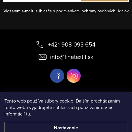
Vložením e-mailu súhlasíte s
podmienkami ochrany osobných údajov
Z
á
+421 908 093 654
p
info
@
finetextil.sk
ä
t
i
e
Informácie pre vás
Tento web používa súbory cookie. Ďalším prechádzaním
tohto webu vyjadrujete súhlas s ich používaním. Viac
informácií
tu
.
Nastavenie