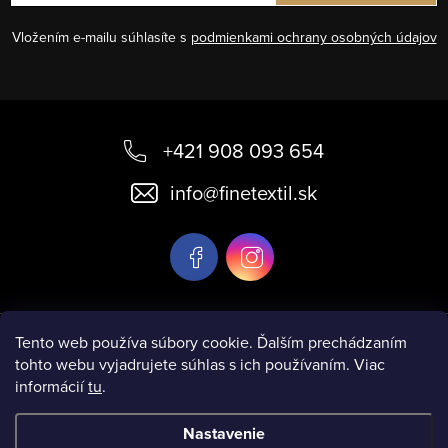
Vložením e-mailu súhlasíte s
podmienkami ochrany osobných údajov
Z
á
+421 908 093 654
p
info
@
finetextil.sk
ä
t
i
e
Informácie pre vás
Tento web používa súbory cookie. Ďalším prechádzaním
tohto webu vyjadrujete súhlas s ich používaním. Viac
informácií
tu
.
Nastavenie