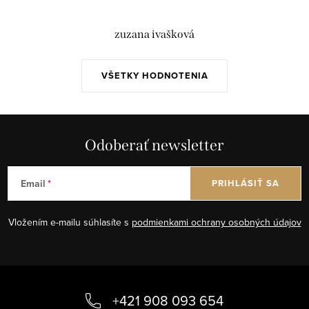
zuzana ivašková
VŠETKY HODNOTENIA
Odoberať newsletter
Email
PRIHLÁSIŤ SA
Vložením e-mailu súhlasíte s
podmienkami ochrany osobných údajov
Z
á
+421 908 093 654