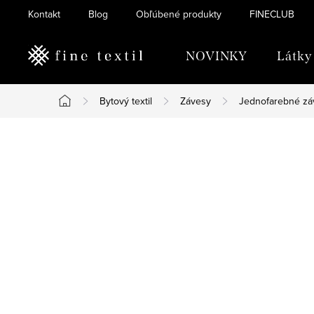
Prejsť
Kontakt
Blog
Obľúbené produkty
FINECLUB
na
obsah
NOVINKY
Látky
Bytový textil
Závesy
Jednofarebné zá
Domov