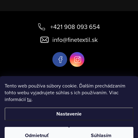
Z
á
+421 908 093 654
p
info
@
finetextil.sk
ä
t
i
e
Informácie pre vás
Tento web používa súbory cookie. Ďalším prechádzaním
tohto webu vyjadrujete súhlas s ich používaním. Viac
informácií
tu
.
Nastavenie
Copyright 2026
www.finetextil.sk
. Všetky práva vyhradené.
Odmietnuť
Súhlasím