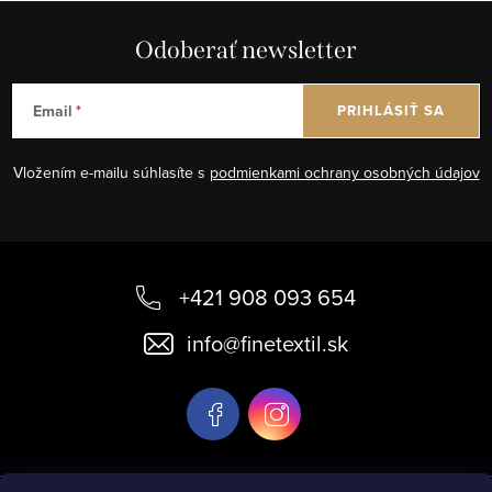
Odoberať newsletter
Email
PRIHLÁSIŤ SA
Vložením e-mailu súhlasíte s
podmienkami ochrany osobných údajov
Z
á
+421 908 093 654
p
info
@
finetextil.sk
ä
t
i
e